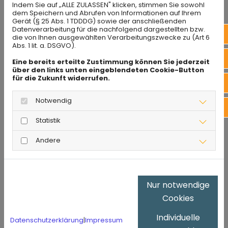
Indem Sie auf „ALLE ZULASSEN" klicken, stimmen Sie sowohl
dem Speichern und Abrufen von Informationen auf Ihrem
Gerät (§ 25 Abs. 1 TDDDG) sowie der anschließenden
Datenverarbeitung für die nachfolgend dargestellten bzw.
Ins
die von Ihnen ausgewählten Verarbeitungszwecke zu (Art 6
Abs. 1 lit. a. DSGVO).
Fac
Eine bereits erteilte Zustimmung können Sie jederzeit
über den links unten eingeblendeten Cookie-Button
für die Zukunft widerrufen.
Bew
Notwendig
Sch
Statistik
Andere
STELLENANZEIGEN
Nur notwendige
Cookies
Wir bieten Ihnen eine
Individuelle
leistungsgerechte Bezahlung,
Datenschutzerklärung
|
Impressum