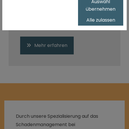
Auswahl
umfangreiche Sozialleistungen und
übernehmen
regelmäßige Fort- und
Weiterbildungen.
Alle zulassen
Mehr erfahren
Durch unsere Spezialisierung auf das
Schadenmanagement bei