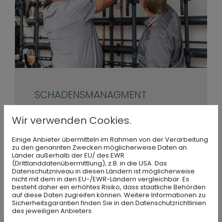
SCHADENSMANAGMENT
Bei uns erhalten Sie ein professionelles
Wir verwenden Cookies.
Schadensmanagement nach Brand-
Einige Anbieter übermitteln im Rahmen von der Verarbeitung
und Wasserschäden. Wir sind bereits
zu den genannten Zwecken möglicherweise Daten an
Länder außerhalb der EU/ des EWR
seit 2014 spezialisiert.
(Drittlanddatenübermittlung), z.B. in die USA. Das
Datenschutzniveau in diesen Ländern ist möglicherweise
nicht mit dem in den EU-/EWR-Ländern vergleichbar. Es
besteht daher ein erhöhtes Risiko, dass staatliche Behörden
auf diese Daten zugreifen können. Weitere Informationen zu
Sicherheitsgarantien finden Sie in den Datenschutzrichtlinien
Mehr erfahren
des jeweiligen Anbieters.